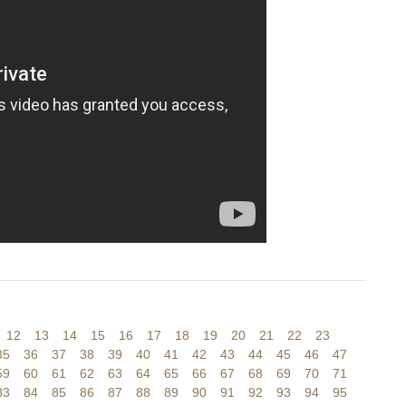
12
13
14
15
16
17
18
19
20
21
22
23
35
36
37
38
39
40
41
42
43
44
45
46
47
59
60
61
62
63
64
65
66
67
68
69
70
71
83
84
85
86
87
88
89
90
91
92
93
94
95