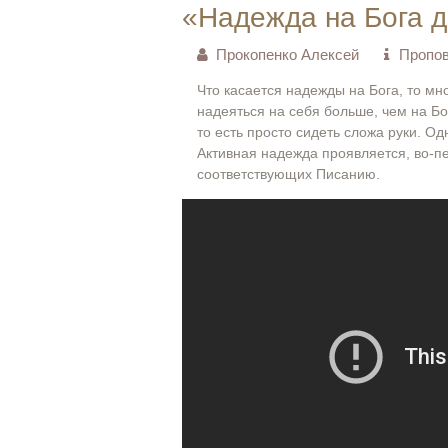
«Надежда на Бога д
Прокопенко Алексей
Пропов
Что касается надежды на Бога, то м
надеяться на себя больше, чем на Бо
то есть просто сидеть сложа руки. О
Активная надежда проявляется, во-пе
соответствующих Писанию.