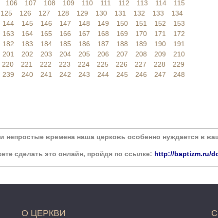
106
107
108
109
110
111
112
113
114
115
125
126
127
128
129
130
131
132
133
134
144
145
146
147
148
149
150
151
152
153
163
164
165
166
167
168
169
170
171
172
182
183
184
185
186
187
188
189
190
191
201
202
203
204
205
206
207
208
209
210
220
221
222
223
224
225
226
227
228
229
239
240
241
242
243
244
245
246
247
248
ти непростые времена наша церковь особенно нуждается в в
ете сделать это онлайн, пройдя по ссылке:
http://baptizm.ru/d
О ЦЕРКВИ
С