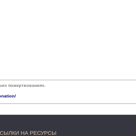
аших пожертвованиях.
onation/
СЫЛКИ НА РЕСУРСЫ