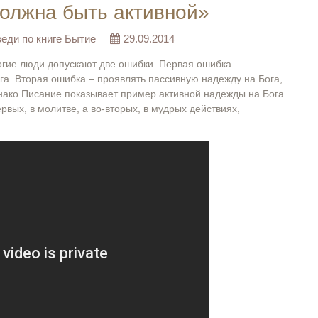
олжна быть активной»
еди по книге Бытие
29.09.2014
ногие люди допускают две ошибки. Первая ошибка –
га. Вторая ошибка – проявлять пассивную надежду на Бога,
днако Писание показывает пример активной надежды на Бога.
рвых, в молитве, а во-вторых, в мудрых действиях,