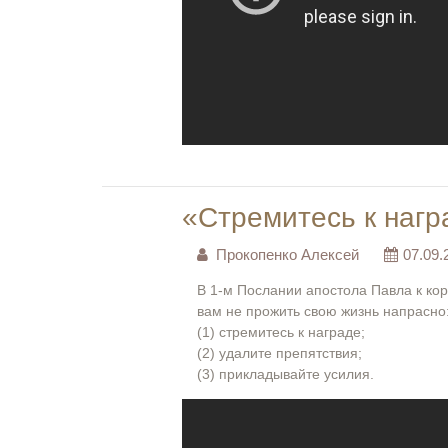
«Стремитесь к нагр
Прокопенко Алексей
07.09.
В 1-м Послании апостола Павла к ко
вам не прожить свою жизнь напрасно
(1) стремитесь к награде;
(2) удалите препятствия;
(3) прикладывайте усилия.