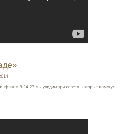
аде»
2014
ринфянам 9:24-27 мы увидим три совета, которые помогут
: