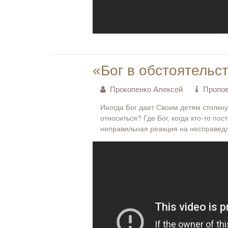
«Бог в обстоятельс
Прокопенко Алексей
Пропов
Иногда Бог дает Своим детям столкну
относиться? Где Бог, когда кто-то по
неправильная реакция на несправед