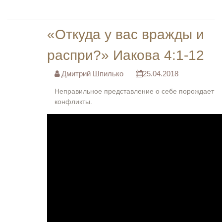
«Откуда у вас вражды и
распри?» Иакова 4:1-12
Дмитрий Шпилько
25.04.2018
Неправильное представление о себе порождает
конфликты.