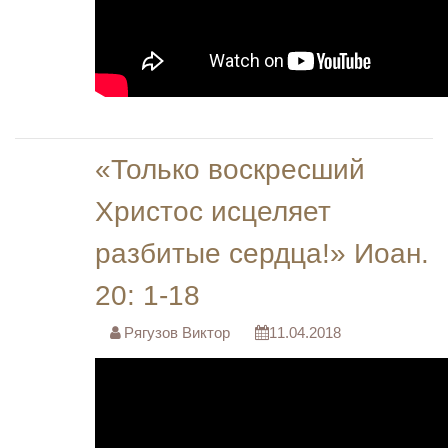
«Только воскресший
Христос исцеляет
разбитые сердца!» Иоан.
20: 1-18
Рягузов Виктор
11.04.2018