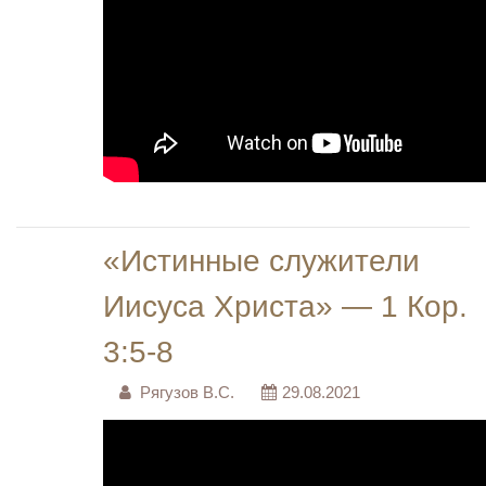
«Истинные служители
Иисуса Христа» — 1 Кор.
3:5-8
Рягузов В.С.
29.08.2021