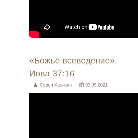
«Божье всеведение» —
Иова 37:16
Сурен Ханикян
03.09.2021