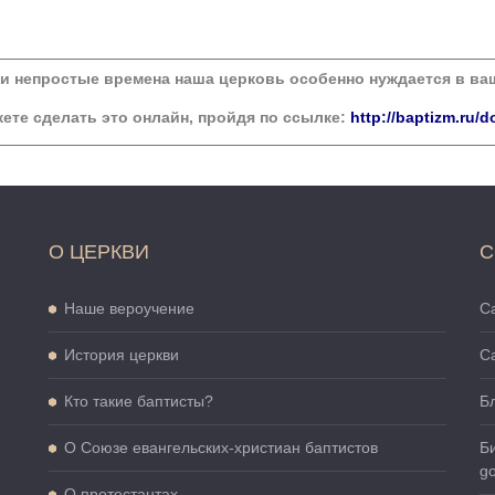
ти непростые времена наша церковь особенно нуждается в в
ете сделать это онлайн, пройдя по ссылке:
http://baptizm.ru/d
О ЦЕРКВИ
С
Наше вероучение
Са
История церкви
С
Кто такие баптисты?
Б
О Cоюзе евангельских-христиан баптистов
Б
go
О протестантах