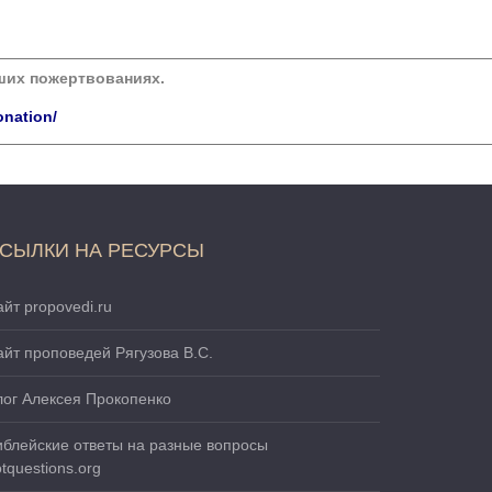
аших пожертвованиях.
onation/
СЫЛКИ НА РЕСУРСЫ
йт propovedi.ru
айт проповедей Рягузова В.С.
лог Алексея Прокопенко
иблейские ответы на разные вопросы
tquestions.org