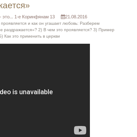
жается»
 это... 1-е Коринфянам 13
21.08.2016
н проявляется и как он угашает любовь: Разберем
не раздражается»? 2) В чем это проявляется? 3) Пример
5) Как это применить в церкви