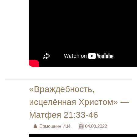
«Враждебность,
исцелённая Христом» —
Матфея 21:33-46
Ермошкин И.И.
04.09.2022