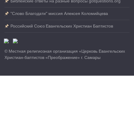
Библейские ответы на разные вопросы gotquestions.org
"Слово Благодати" миссия Алексея Коломийцева
Российский Союз Евангельских Христиан Баптистов
© Местная религиозная организация «Церковь Евангельских
Христиан-баптистов «Преображение» г. Самары