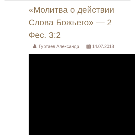
«Молитва о действии
Слова Божьего» — 2
Фес. 3:2
Гуртаев Александр
14.07.2018