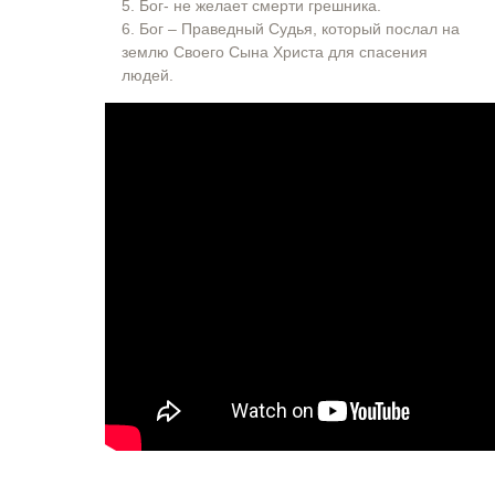
5. Бог- не желает смерти грешника.
6. Бог – Праведный Судья, который послал на
землю Своего Сына Христа для спасения
людей.