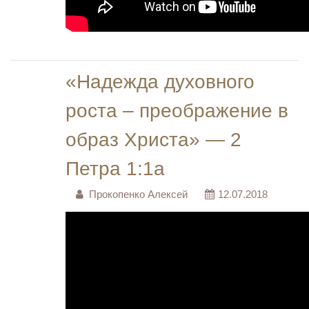
«Надежда духовного
роста – преображение в
образ Христа» — 2
Петра 1:1а
Прокопенко Алексей
12.07.2018