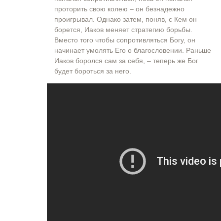
проторить свою колею – он безнадежно
проигрывал. Однако затем, поняв, с Кем он
борется, Иаков меняет стратегию борьбы.
Вместо того чтобы сопротивляться Богу, он
начинает умолять Его о благословении. Раньше
Иаков боролся сам за себя, – теперь же Бог
будет бороться за него.