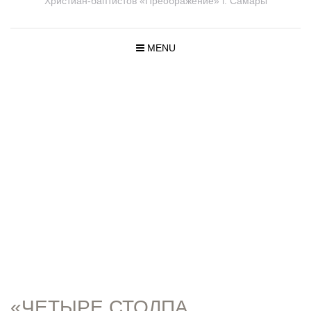
Христиан-баптистов «Преображение» г. Самары
MENU
ПРОПОВЕД
И
«ЧЕТЫРЕ СТОЛПА