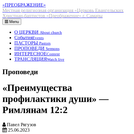
«ПРЕОБРАЖЕНИЕ»
Местная религиозная организация «Церковь Евангельских
Христиан-баптистов «Преображение» г. Самары
Menu
О ЦЕРКВИ
About church
События
Events
ПАСТОРЫ
Pastors
ПРОПОВЕДИ
Sermons
ИНТЕРЕСНОЕ
Content
ТРАНСЛЯЦИЯ
Watch live
Проповеди
«Преимущества
профилактики души» —
Римлянам 12:2
Павел Рягузов
25.06.2023