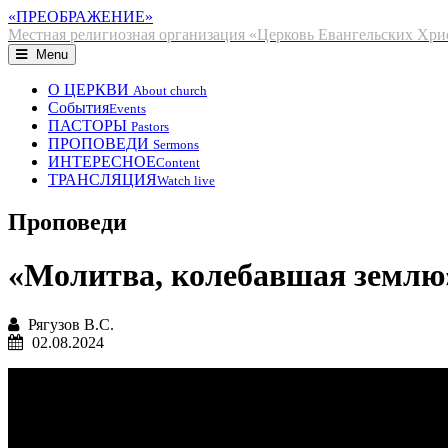
«ПРЕОБРАЖЕНИЕ»
Местная религиозная организация «Церковь Евангельских Хри
Menu
О ЦЕРКВИ
About church
События
Events
ПАСТОРЫ
Pastors
ПРОПОВЕДИ
Sermons
ИНТЕРЕСНОЕ
Content
ТРАНСЛЯЦИЯ
Watch live
Проповеди
«Молитва, колебавшая землю»
Рягузов В.С.
02.08.2024