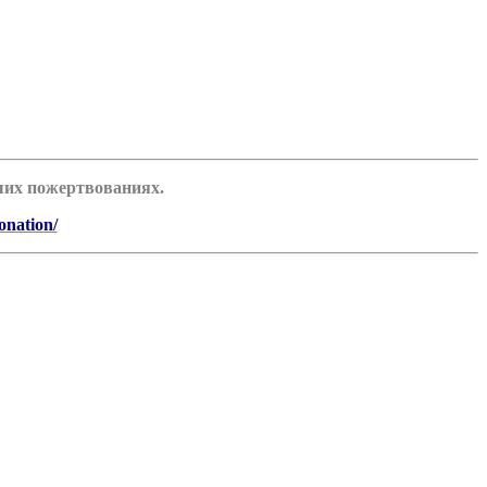
аших пожертвованиях.
onation/