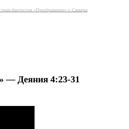
стиан-баптистов «Преображение» г. Самары
 — Деяния 4:23-31