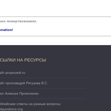
аших пожертвованиях.
onation/
СЫЛКИ НА РЕСУРСЫ
йт propovedi.ru
айт проповедей Рягузова В.С.
лог Алексея Прокопенко
иблейские ответы на разные вопросы
tquestions.org