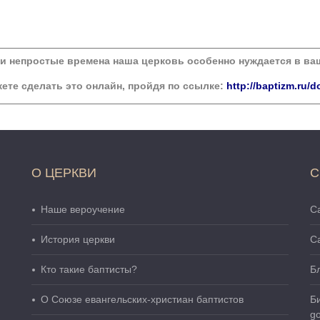
ти непростые времена наша церковь особенно нуждается в в
ете сделать это онлайн, пройдя по ссылке:
http://baptizm.ru/d
О ЦЕРКВИ
С
Наше вероучение
Са
История церкви
С
Кто такие баптисты?
Б
О Cоюзе евангельских-христиан баптистов
Б
go