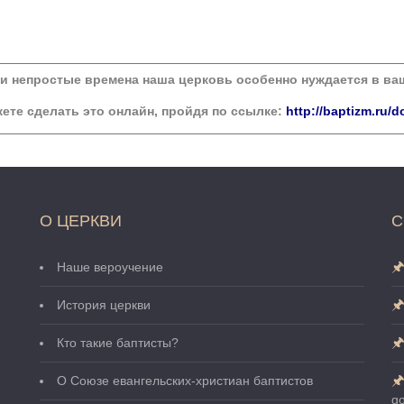
ти непростые времена наша церковь особенно нуждается в в
ете сделать это онлайн, пройдя по ссылке:
http://baptizm.ru/d
О ЦЕРКВИ
С
Наше вероучение
История церкви
Кто такие баптисты?
О Cоюзе евангельских-христиан баптистов
go