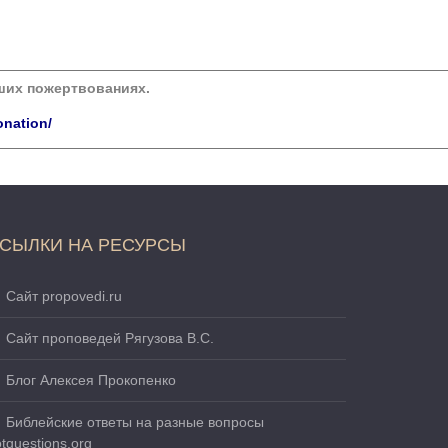
аших пожертвованиях.
onation/
СЫЛКИ НА РЕСУРСЫ
Сайт propovedi.ru
Сайт проповедей Рягузова В.С.
Блог Алексея Прокопенко
Библейские ответы на разные вопросы
tquestions.org