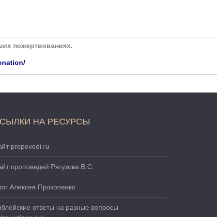
аших пожертвованиях.
onation/
СЫЛКИ НА РЕСУРСЫ
йт propovedi.ru
айт проповедей Рягузова В.С.
лог Алексея Прокопенко
иблейские ответы на разные вопросы