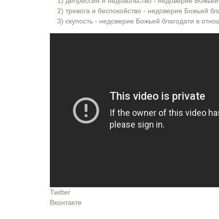
1) депрессия и недовольство - недоверие Божьей
2) тревога и беспокойство - недоверие Божьей б
3) скупость - недоверие Божьей благодати в отн
Twitter
Вконтакте