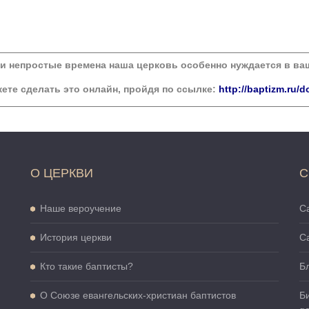
ти непростые времена наша церковь особенно нуждается в в
ете сделать это онлайн, пройдя по ссылке:
http://baptizm.ru/d
О ЦЕРКВИ
С
Наше вероучение
Са
История церкви
С
Кто такие баптисты?
Б
О Cоюзе евангельских-христиан баптистов
Б