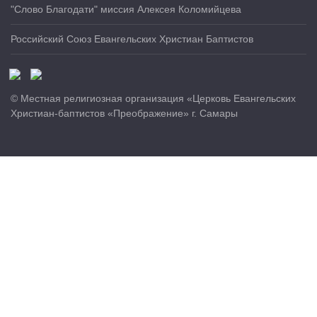
"Слово Благодати" миссия Алексея Коломийцева
Российский Союз Евангельских Христиан Баптистов
© Местная религиозная организация «Церковь Евангельских
Христиан-баптистов «Преображение» г. Самары