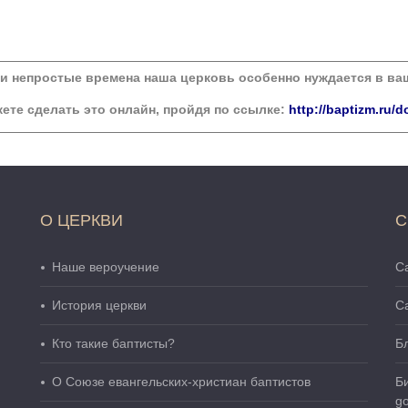
ти непростые времена наша церковь особенно нуждается в в
ете сделать это онлайн, пройдя по ссылке:
http://baptizm.ru/d
О ЦЕРКВИ
С
Наше вероучение
Са
История церкви
С
Кто такие баптисты?
Б
О Cоюзе евангельских-христиан баптистов
Б
go