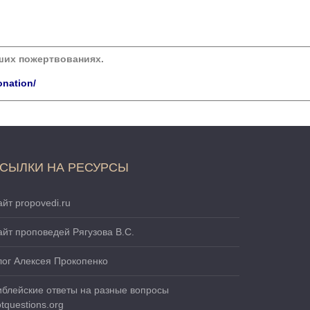
аших пожертвованиях.
onation/
СЫЛКИ НА РЕСУРСЫ
йт propovedi.ru
айт проповедей Рягузова В.С.
лог Алексея Прокопенко
иблейские ответы на разные вопросы
tquestions.org