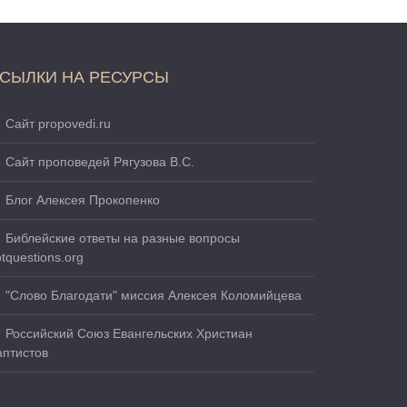
СЫЛКИ НА РЕСУРСЫ
Сайт propovedi.ru
Сайт проповедей Рягузова В.С.
Блог Алексея Прокопенко
Библейские ответы на разные вопросы
tquestions.org
"Слово Благодати" миссия Алексея Коломийцева
Российский Союз Евангельских Христиан
аптистов