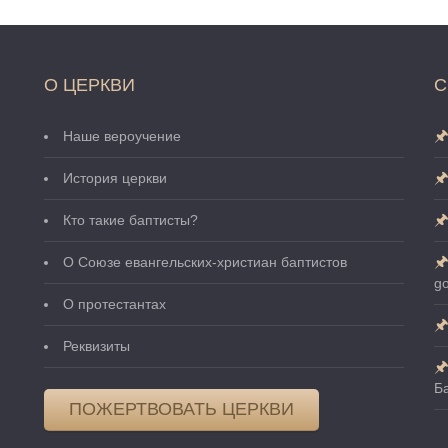
О ЦЕРКВИ
С
Наше вероучение
История церкви
Кто такие баптисты?
О Cоюзе евангельских-христиан баптистов
go
О протестантах
Реквизиты
Б
ПОЖЕРТВОВАТЬ ЦЕРКВИ