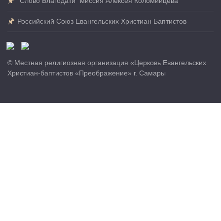
"Слово Благодати" миссия Алексея Коломийцева
Российский Союз Евангельских Христиан Баптистов
© Местная религиозная организация «Церковь Евангельских
Христиан-баптистов «Преображение» г. Самары