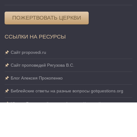
ПОЖЕРТВОВАТЬ ЦЕРКВИ
ССЫЛКИ НА РЕСУРСЫ
Сайт propovedi.ru
Сайт проповедей Рягузова В.С.
Блог Алексея Прокопенко
Библейские ответы на разные вопросы gotquestions.org
"Слово Благодати" миссия Алексея Коломийцева
Российский Союз Евангельских Христиан Баптистов